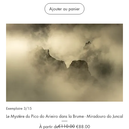
Ajouter au panier
Exemplaire 3/15
Le Mystère du Pico do Arieiro dans la Brume - Miradouro do Juncal
Prix original
Prix promotionnel
€110.00
À partir de
€88.00