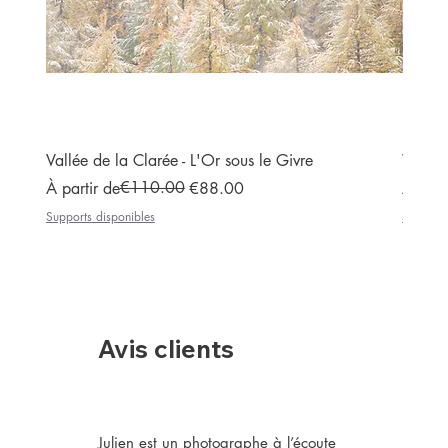
Vallée de la Clarée - L'Or sous le Givre
Vallée
Prix original
Prix promotionnel
€110.00
Prix or
Prix p
À partir de
€88.00
À part
Supports disponibles
Supports
Avis clients
Julien est un photographe à l’écoute