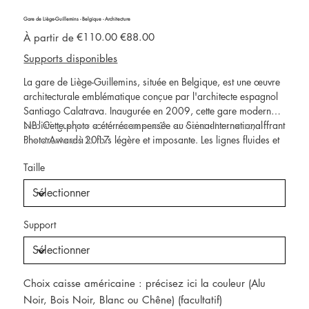
Gare de Liège-Guillemins - Belgique - Architecture
Prix
Prix
€110.00
€88.00
À partir de
d’origine
promotionnel
Supports disponibles
La gare de Liège-Guillemins, située en Belgique, est une œuvre
architecturale emblématique conçue par l'architecte espagnol
Santiago Calatrava. Inaugurée en 2009, cette gare moderne
se distingue par son immense voûte en acier et en verre, offrant
NB: Cette photo a été récompensée au Siena International
une structure à la fois légère et imposante. Les lignes fluides et
Photo Awards 2017
les courbes élégantes de la gare reflètent le style
Taille
caractéristique de Calatrava, qui fusionne art et
fonctionnalité.Les matériaux utilisés et la conception ouverte
permettent à la lumière naturelle d'inonder l'intérieur, créant un
espace accueillant et dynamique. La gare est non seulement un
Support
hub de transport crucial pour la région, mais également un
point de repère architectural qui attire des visiteurs du monde
entier.
Choix caisse américaine : précisez ici la couleur (Alu
Noir, Bois Noir, Blanc ou Chêne) (facultatif)