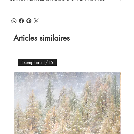
Articles similaires
Exemplaire 1/15
Ex