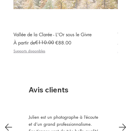
Vallée de la Clarée - L'Or sous le Givre
Vallée
Prix original
Prix promotionnel
€110.00
Prix or
Prix p
À partir de
€88.00
À part
Supports disponibles
Supports
Avis clients
Julien est un photographe à l’écoute
et d’un grand professionnalisme.