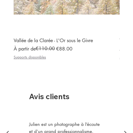
Vallée de la Clarée - L'Or sous le Givre
Vallée
Prix original
Prix promotionnel
€110.00
Prix or
Prix p
À partir de
€88.00
À part
Supports disponibles
Supports
Avis clients
Julien est un photographe à l’écoute
et d’un grand professionnalisme.