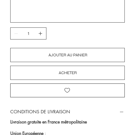
suspendu.Cette Photographie fait partie de la collection dédiée
caractères.
aux
Photos de la Forêt de Fanal
et
Photos de Madère.
AJOUTER AU PANIER
ACHETER
CONDITIONS DE LIVRAISON
Livraison gratuite en France métropolitaine
Union Européenne
: