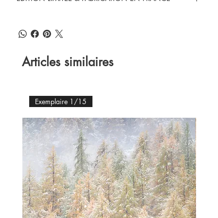
Articles similaires
Exemplaire 1/15
Ex