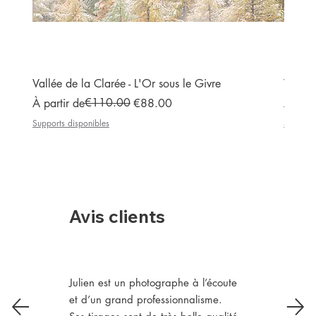
Vallée de la Clarée - L'Or sous le Givre
Vallée
Prix original
Prix promotionnel
€110.00
Prix or
Prix p
À partir de
€88.00
À part
Supports disponibles
Supports
Avis clients
Julien est un photographe à l’écoute
et d’un grand professionnalisme.