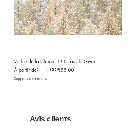
Vallée de la Clarée - L'Or sous le Givre
Vallée
Prix original
Prix promotionnel
€110.00
Prix or
Prix p
À partir de
€88.00
À part
Supports disponibles
Supports
Avis clients