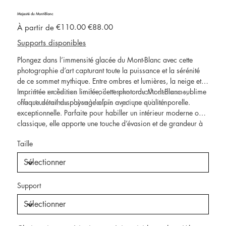
Majesté du Mont-Blanc
Prix
Prix
€110.00
€88.00
À partir de
d’origine
promotionnel
Supports disponibles
Plongez dans l’immensité glacée du Mont-Blanc avec cette
photographie d’art capturant toute la puissance et la sérénité
de ce sommet mythique. Entre ombres et lumières, la neige et
les crêtes rocheuses se dévoilent sous un voile de brume,
Imprimée en édition limitée, cette photo du Mont-Blanc sublime
offrant une atmosphère à la fois mystique et intemporelle.
chaque détail du paysage alpin avec une qualité
exceptionnelle. Parfaite pour habiller un intérieur moderne ou
classique, elle apporte une touche d’évasion et de grandeur à
votre espace.
Taille
Support