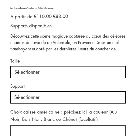
Les Lavandes au Coucher du Soleil - Provence
Prix
Prix
€110.00
€88.00
À partir de
d’origine
promotionnel
Supports disponibles
Découvrez cette scène magique capturée au cœur des célèbres
champs de lavande de Valensole, en Provence. Sous un ciel
flamboyant et doré par les dernières lueurs du coucher de
soleil, les rangées parfaitement alignées de lavande s'étendent
Taille
à perte de vue, encadrées par une petite cabane en pierre
typique de la région. Cette photographie d'art illustre
parfaitement la beauté des paysages provençaux, avec des
couleurs éclatantes et une lumière douce qui invitent à la
Support
sérénité. Ce tableau photo est une ode à la Provence, idéale
pour sublimer votre intérieur et vous transporter dans ces lieux
enchanteurs.
Choix caisse américaine : précisez ici la couleur (Alu
Noir, Bois Noir, Blanc ou Chêne) (facultatif)
Jusqu'à
300
caractères.