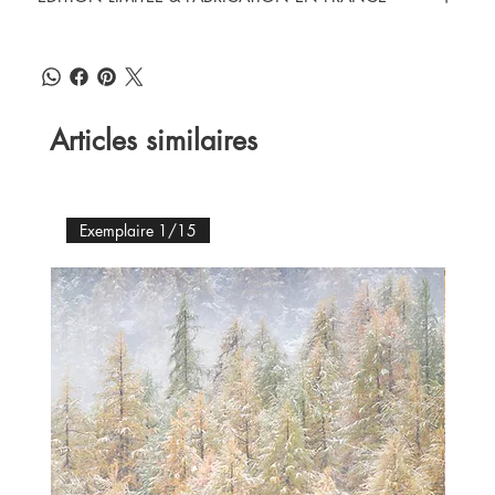
Articles similaires
Exemplaire 1/15
Ex