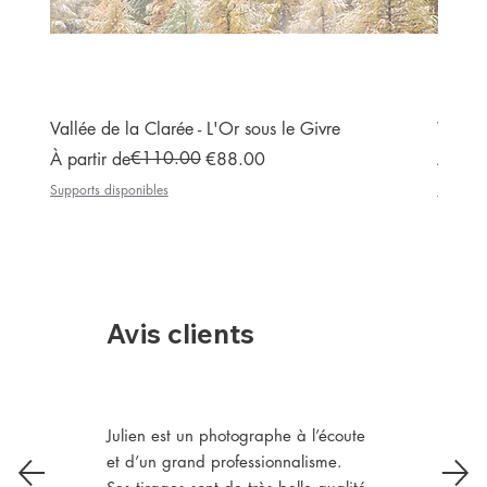
Vallée de la Clarée - L'Or sous le Givre
Vallée
Prix original
Prix promotionnel
€110.00
Prix or
Prix p
À partir de
€88.00
À part
Supports disponibles
Supports
Avis clients
Julien est un photographe à l’écoute
et d’un grand professionnalisme.