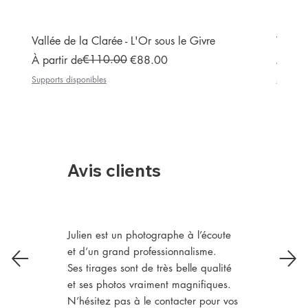
Vallée de la Clarée - L'Or sous le Givre
Vallée
Prix original
Prix promotionnel
€110.00
Prix or
Prix p
À partir de
€88.00
À part
Supports disponibles
Supports
Avis clients
Julien est un photographe à l’écoute
et d’un grand professionnalisme.
Ses tirages sont de très belle qualité
et ses photos vraiment magnifiques.
N’hésitez pas à le contacter pour vos