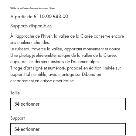
Vallée de la Clarée - Derniers feux avant l’hiver
Prix
Prix
€110.00
€88.00
À partir de
d’origine
promotionnel
Supports disponibles
À l’approche de l’hiver, la vallée de la Clarée conserve encore
ses couleurs chaudes.
Le ruisseau traverse la vallée, apportant mouvement et douceur
à ce paysage en transition.
Une photographie emblématique de la vallée de la Clarée,
capturant les derniers instants de l’automne alpin.
Tirage d’art signé et numéroté, proposé en édition limitée sur
papier Hahnemühle, avec montage sur Dibond ou
encadrement en caisse américaine.
Taille
Support