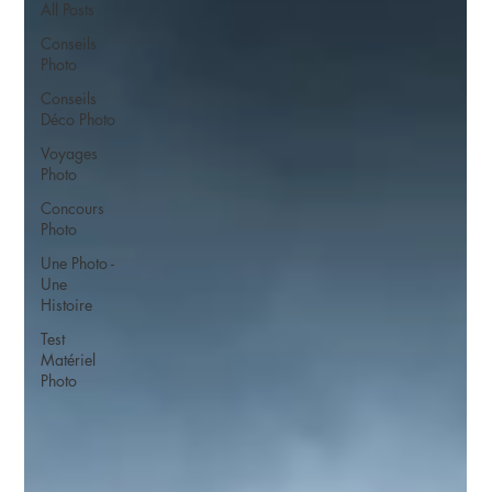
All Posts
Conseils
Photo
Conseils
Déco Photo
Voyages
Photo
Concours
Photo
Une Photo -
Une
Histoire
Test
Matériel
Photo