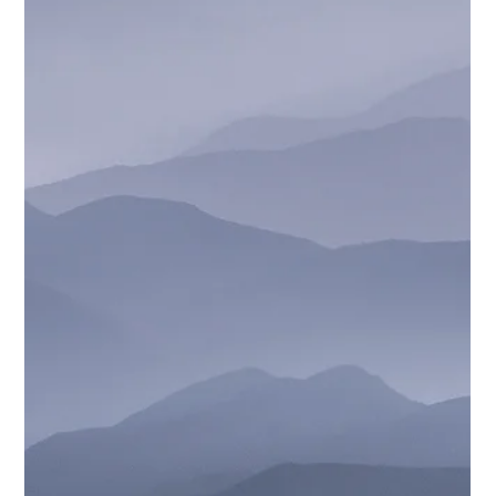
de Paysage en 2025 ?
En photographie de paysage , partager ses images est aussi
important que les capturer . Mais où les publier ? Entre réseaux
sociaux,...