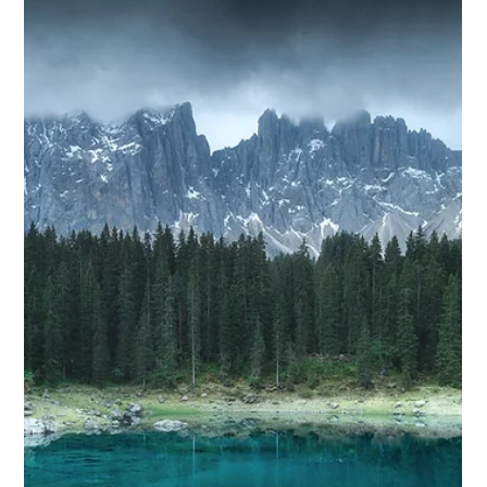
julien delaval
4 min de lecture
Conseils Photo
Photographier un Paysage au Téléobjectif
: Sublimer les Détails et les Perspectives