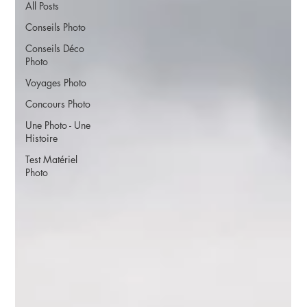
All Posts
Conseils Photo
Conseils Déco
Photo
Voyages Photo
Concours Photo
Une Photo - Une
Histoire
Test Matériel
Photo