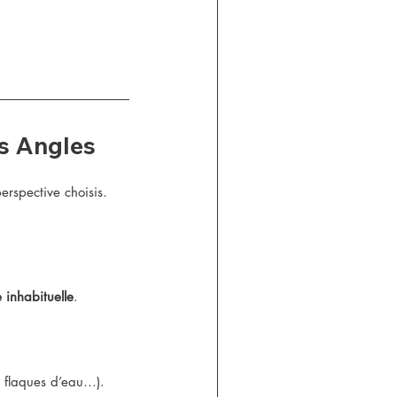
ts Angles
perspective choisis.
.
inhabituelle
.
, flaques d’eau…).