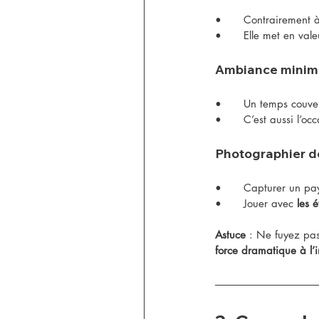
•	Contrairement 
•	Elle met en vale
Ambiance minimal
•	Un temps couve
•	C’est aussi l’oc
Photographier de
•	Capturer un p
•	Jouer avec 
les é
Astuce
 : Ne fuyez pas
force dramatique à l