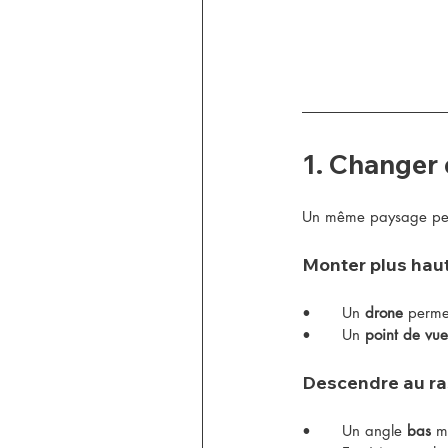
1. Changer 
Un même paysage peu
Monter plus hau
•	Un 
drone
 perme
•	Un 
point de vue
Descendre au ra
•	Un angle 
bas
 m