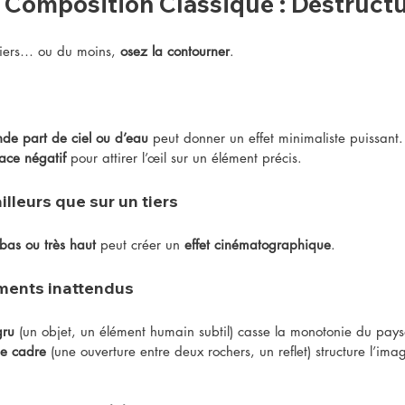
a Composition Classique : Déstructu
tiers… ou du moins, 
osez la contourner
.
de part de ciel ou d’eau
 peut donner un effet minimaliste puissant.
pace négatif
 pour attirer l’œil sur un élément précis.
ailleurs que sur un tiers
 bas ou très haut
 peut créer un 
effet cinématographique
.
éments inattendus
gru
 (un objet, un élément humain subtil) casse la monotonie du pay
le cadre
 (une ouverture entre deux rochers, un reflet) structure l’im