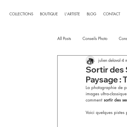
COLLECTIONS
BOUTIQUE
L'ARTISTE
BLOG
CONTACT
All Posts
Conseils Photo
Cons
julien delaval
4 m
Test Matériel Photo
Sortir des
Paysage : 
La photographie de pa
images ultra-classiqu
comment 
sortir des se
Voici quelques pistes