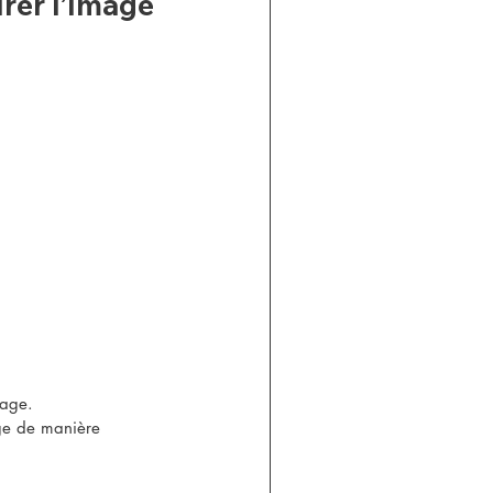
rer l’Image
sage.
age de manière 