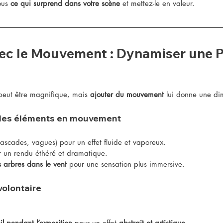
us 
ce qui surprend dans votre scène
 et mettez-le en valeur.
vec le Mouvement : Dynamiser une P
eut être magnifique, mais 
ajouter du mouvement
 lui donne une di
 les éléments en mouvement
 cascades, vagues) pour un effet fluide et vaporeux.
r un rendu éthéré et dramatique.
s arbres dans le vent
 pour une sensation plus immersive.
volontaire
l pendant l’exposition
 pour un effet 
abstrait et artistique
.