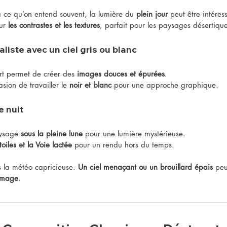
à ce qu’on entend souvent, la lumière du 
plein jour
 peut être intéres
ur 
les contrastes et les textures
, parfait pour les paysages désertiqu
iste avec un ciel gris ou blanc
rt permet de créer des 
images douces et épurées
.
casion de travailler le 
noir et blanc
 pour une approche graphique.
 nuit
aysage 
sous la pleine lune
 pour une lumière mystérieuse.
toiles et la Voie lactée
 pour un rendu hors du temps.
 la météo capricieuse. 
Un ciel menaçant ou un brouillard épais
 peu
’image
.