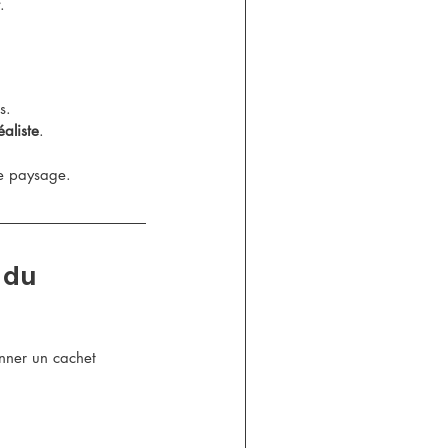
.
s.
éaliste
.
e paysage.
 du 
onner un cachet 