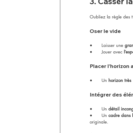
3. Casser l
Oubliez la règle des 
Oser le vide
•	Laisser une 
gran
•	Jouer avec 
l’es
Placer l’horizon 
•	Un 
horizon très
Intégrer des él
•	Un 
détail incon
•	Un 
cadre dans 
originale.