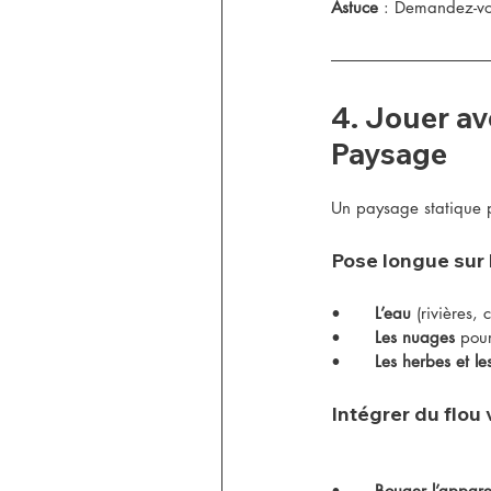
Astuce
 : Demandez-vo
4. Jouer a
Paysage
Un paysage statique p
Pose longue sur
•	
L’eau
 (rivières,
•	
Les nuages
 pou
•	
Les herbes et le
Intégrer du flou 
•	
Bouger l’apparei