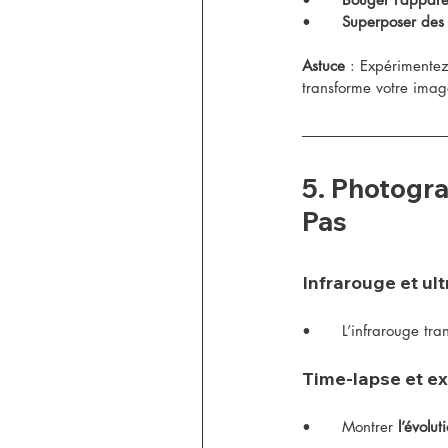
•	
Superposer des 
Astuce
 : Expérimentez
transforme votre imag
5. Photograp
Pas
Infrarouge et ult
•	L’infrarouge t
Time-lapse et ex
•	Montrer 
l’évolu