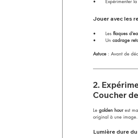
•	Expérimenter la
Jouer avec les re
•	Les 
flaques d’ea
•	Un 
cadrage ret
Astuce
 : Avant de déc
2. Expérime
Coucher de
Le 
golden hour
 est ma
original à une image.
Lumière dure du