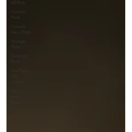
All Posts
Conseils
Photo
Conseils
Déco Photo
Voyages
Photo
Concours
Photo
Une Photo -
Une
Histoire
Test
Matériel
Photo