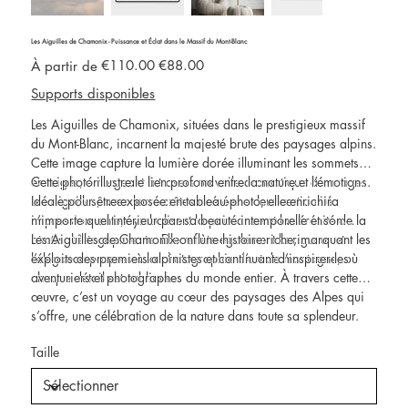
Les Aiguilles de Chamonix - Puissance et Éclat dans le Massif du Mont-Blanc
Prix
Prix
€110.00
€88.00
À partir de
d’origine
promotionnel
Supports disponibles
Les Aiguilles de Chamonix, situées dans le prestigieux massif
du Mont-Blanc, incarnent la majesté brute des paysages alpins.
Cette image capture la lumière dorée illuminant les sommets
enneigés, émergeant à travers un voile dramatique de nuages.
Cette photo illustre le lien profond entre la nature et l’émotion.
Les aiguilles, avec leurs crêtes acérées et leur verticalité
Idéale pour être exposée en tableau photo, elle enrichira
impressionnante, symbolisent la puissance et la sérénité de la
n’importe quel intérieur par sa beauté intemporelle et son
haute montagne.
atmosphère captivante. Elle reflète également la rigueur et
Les Aiguilles de Chamonix ont une histoire riche, marquant les
l’élégance propres à la photographie d’art de montagne, où
exploits des premiers alpinistes et continuant d’inspirer les
chaque détail est sublimé.
aventuriers et photographes du monde entier. À travers cette
œuvre, c’est un voyage au cœur des paysages des Alpes qui
s’offre, une célébration de la nature dans toute sa splendeur.
Taille