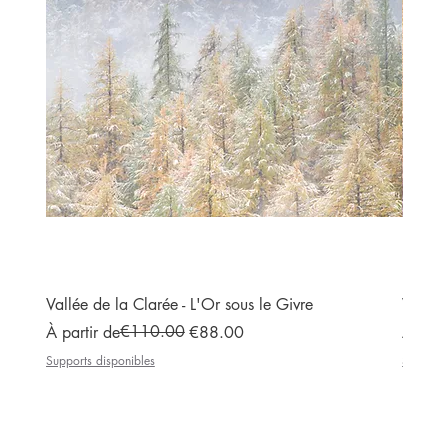
Vallée de la Clarée - L'Or sous le Givre
Vallée
Prix original
Prix promotionnel
€110.00
Prix or
Prix p
À partir de
€88.00
À part
Supports disponibles
Supports