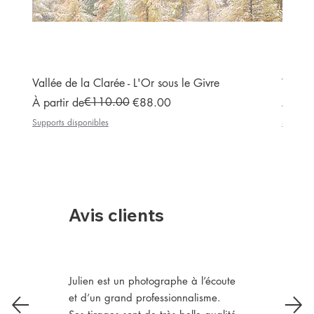
Vallée de la Clarée - L'Or sous le Givre
Vallée
Prix original
Prix promotionnel
€110.00
Prix or
Prix p
À partir de
€88.00
À part
Supports disponibles
Supports
Avis clients
Julien est un photographe à l’écoute
et d’un grand professionnalisme.