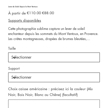
Lever de Soleil depuis le Mont Ventoux
Prix
Prix
€110.00
€88.00
À partir de
d’origine
promotionnel
Supports disponibles
Cette photographie sublime capture un lever de soleil
enchanteur depuis les sommets du Mont Ventoux, en Provence.
Les crêtes montagneuses, drapées de brumes bleutées,
s'étendent à l'infini, formant un tableau naturel saisissant. Le
Taille
ciel, peint de nuances de rouge, de rose et de violet, illumine
l'horizon d'une lumière captivante, symbolisant la sérénité et la
majesté de cet instant unique. Ce cliché met en lumière toute la
magie des paysages provençaux, une invitation à l'évasion et
Support
à la contemplation. Idéal pour un tableau photo ou une
photographie d’art grand format, cette image est une véritable
œuvre d’art, parfaite pour enrichir un intérieur avec élégance
et poésie.
Choix caisse américaine : précisez ici la couleur (Alu
Noir, Bois Noir, Blanc ou Chêne) (facultatif)
Jusqu'à
500
caractères.