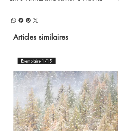
Articles similaires
Exemplaire 1/15
Ex